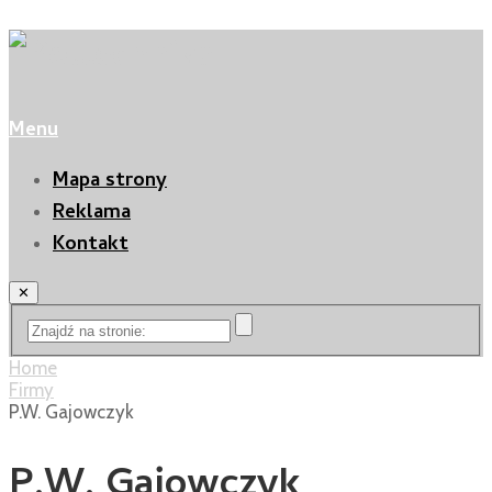
Menu
Mapa strony
Reklama
Kontakt
✕
Home
Firmy
P.W. Gajowczyk
P.W. Gajowczyk