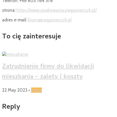
Telefon: +48 603 764 578
strona:
https://www.opakowania.pwgajowczyk.pl/
adres e-mail:
biuro@pwgajowczyk.pl
To cię zainteresuje
Zatrudnienie firmy do likwidacji
mieszkania – zalety i koszty
22 May 2023
•
Firmy
Reply