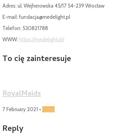
Adres: ul. Wejherowska 45/17 54-239 Wrocław
E-mail:
fundacja@medelight.pl
Telefon:
530821788
WWW:
https://medelight.pl/
To cię zainteresuje
RoyalMaids
7 February 2021
•
Firmy
Reply