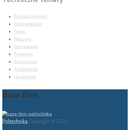
Techniczne tematy
Bezpieczeństwo
Budownictwo
Firmy
Maszyny
Ogrzewanie
Przemysł
Samochody
Technologie
Urządzenia
Baza firm
Poltechnika
Copyright © 2026.